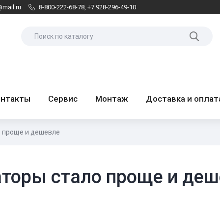
mail.ru
8-800-222-68-78
,
+7 928-296-49-10
онтакты
Сервис
Монтаж
Доставка и оплат
о проще и дешевле
аторы стало проще и де