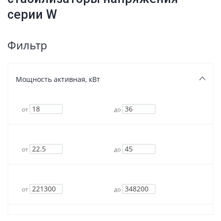
серии W
Фильтр
Мощность активная, кВт
от
до
Мощность полная, кВа
от
до
Цена
от
до
Производство